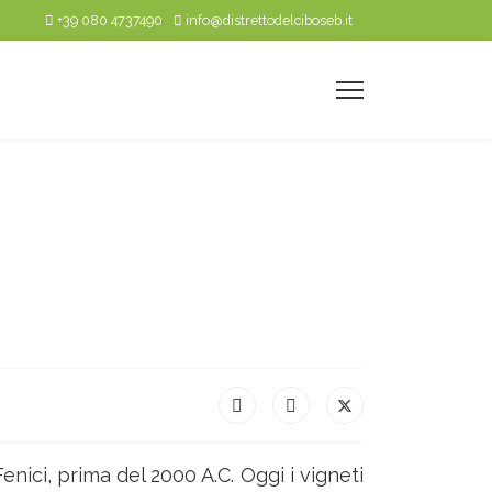
+39 080 4737490
info@distrettodelciboseb.it
enici, prima del 2000 A.C. Oggi i vigneti