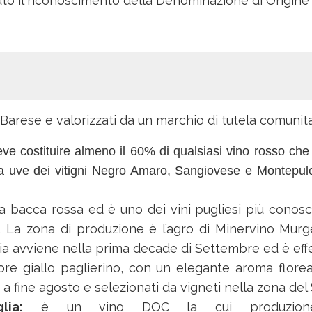
nuto il riconoscimento della Denominazione di Origine
st Barese e valorizzati da un marchio di tutela comunit
ve costituire almeno il 60% di qualsiasi vino rosso che p
 uve dei vitigni Negro Amaro, Sangiovese e Montepul
 a bacca rossa ed è uno dei vini pugliesi più conosc
 La zona di produzione è l’agro di Minervino Murg
a avviene nella prima decade di Settembre ed è eff
lore giallo paglierino, con un elegante aroma flor
fine agosto e selezionati da vigneti nella zona del 
ia:
è un vino DOC la cui produzione 