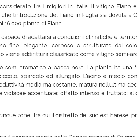
nsiderato tra i migliori in Italia. Il vitigno Fiano
 l’introduzione del Fiano in Puglia sia dovuta a Car
i 16.000 piante di Fiano.
, capace di adattarsi a condizioni climatiche e territori
no fine, elegante, corposo e strutturato dal colo
iano viene addirittura classificato come vitigno semi-
o semi-aromatico a bacca nera. La pianta ha una fo
piccolo, spargolo ed allungato. L'acino è medio con
oduttività media ma costante, matura nell'ultima deca
e violacee accentuate; olfatto intenso e fruttato; a
cinque zone, tra cui il distretto del sud est barese, 