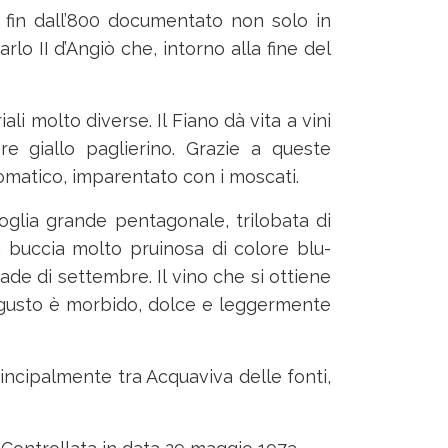
 è fin dall’800 documentato non solo in
lo II d’Angiò che, intorno alla fine del
ali molto diverse. Il Fiano dà vita a vini
re giallo paglierino. Grazie a queste
aromatico, imparentato con i moscati.
glia grande pentagonale, trilobata di
 buccia molto pruinosa di colore blu-
de di settembre. Il vino che si ottiene
l gusto è morbido, dolce e leggermente
principalmente tra Acquaviva delle fonti,