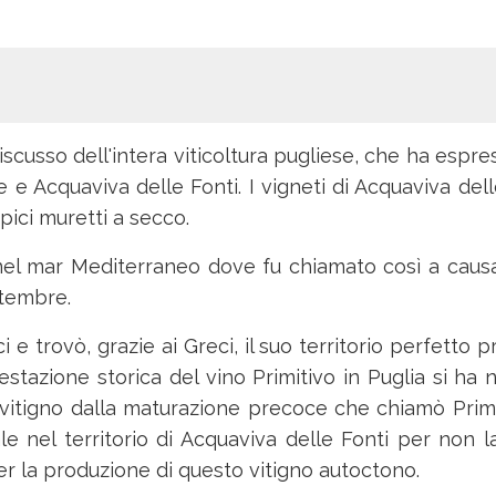
scusso dell'intera viticoltura pugliese, che ha espres
lle e Acquaviva delle Fonti. I vigneti di Acquaviva del
ipici muretti a secco.
ci nel mar Mediterraneo dove fu chiamato così a cau
ettembre.
 e trovò, grazie ai Greci, il suo territorio perfetto p
estazione storica del vino Primitivo in Puglia si ha
vitigno dalla maturazione precoce che chiamò Primati
ciale nel territorio di Acquaviva delle Fonti per non
per la produzione di questo vitigno autoctono.