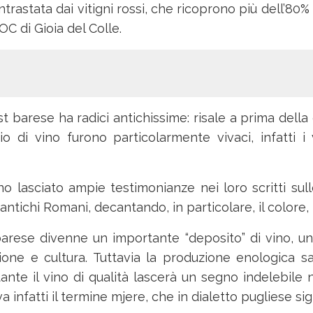
trastata dai vitigni rossi, che ricoprono più dell’80%
OC di Gioia del Colle.
st barese ha radici antichissime: risale a prima della 
o di vino furono particolarmente vivaci, infatti i
no lasciato ampie testimonianze nei loro scritti sul
ntichi Romani, decantando, in particolare, il colore, i
 barese divenne un importante “deposito” di vino, un
ione e cultura. Tuttavia la produzione enologica sa
ante il vino di qualità lascerà un segno indelebile 
a infatti il termine mjere, che in dialetto pugliese sign