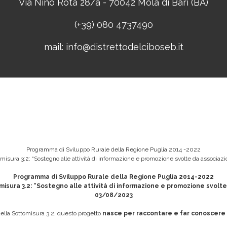
Via Nino Rota 28/a - 70042 Mola di Bari (BA)
(+39) 080 4737490
mail:
info@distrettodelciboseb.it
Programma di Sviluppo Rurale della Regione Puglia 2014 -2022
ttomisura 3:2: “Sostegno alle attività di informazione e promozione svolte da associa
Programma di Sviluppo Rurale della Regione Puglia 2014-2022
ttomisura 3.2: “Sostegno alle attività di informazione e promozione svolt
03/08/2023
 della Sottomisura 3.2, questo progetto
nasce per raccontare e far conoscere l