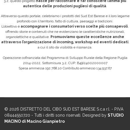
3.2, questo progetto
nasce per raccontare e far conoscere l’anima più
autentica delle produzioni pugliesi di qualità
.
Attraverso questo portale, celebriamo i prodotti del Sud Est Barese e il loro legame
profondo con il territorio, fatto di cultura, paesaggi e tradizioni.
L’obiettivo è
accompagnare i consumatori verso scelte più consapevoli
,
offrendo storie e contenuti che ne evidenziano le caratteristiche nutrizionali,
organolettiche e qualitative.
Promuoviamo queste eccellenze anche
attraverso l’organizzazione di incoming, workshop ed eventi dedicati
,
a cui il sito dà visibilità e risonanza.
Operazione cofinanziata dal Programma di Sviluppo Rurale della Regione Puglia
2014-2022, Sottomisura 3.2, CUP: B49I24002000007
Spesa ammessa 192.768,10 Contributo ammesso 134.937,67
© 2026 DISTRETTO DEL CIBO SUD EST BARESE S.c.a r.l. - P.IVA
08444550720 - Tutti i diritti sono riservati. Designed by
STUDIO
MACINO di Macino Gianpietro