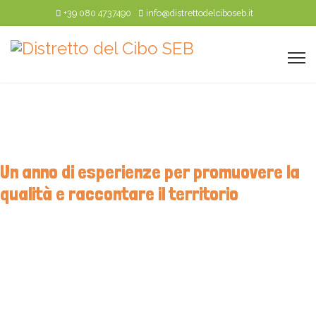
+39 080 4737490
info@distrettodelciboseb.it
Le attività del Distretto
Un anno di esperienze per promuovere la
qualità e raccontare il territorio
Tre incoming dedicati a buyer e operatori e un
evento aperto ai consumatori per promuovere le
eccellenze del Sud Est Barese grazie alla Misura 3.2
del PSR Puglia 2014–2022