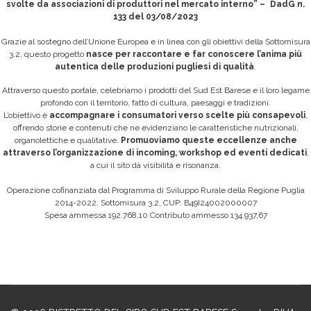
svolte da associazioni di produttori nel mercato interno” – DadG n.
133 del 03/08/2023
Grazie al sostegno dell’Unione Europea e in linea con gli obiettivi della Sottomisura
3.2, questo progetto
nasce per raccontare e far conoscere l’anima più
autentica delle produzioni pugliesi di qualità
.
Attraverso questo portale, celebriamo i prodotti del Sud Est Barese e il loro legame
profondo con il territorio, fatto di cultura, paesaggi e tradizioni.
L’obiettivo è
accompagnare i consumatori verso scelte più consapevoli
,
offrendo storie e contenuti che ne evidenziano le caratteristiche nutrizionali,
organolettiche e qualitative.
Promuoviamo queste eccellenze anche
attraverso l’organizzazione di incoming, workshop ed eventi dedicati
,
a cui il sito dà visibilità e risonanza.
Operazione cofinanziata dal Programma di Sviluppo Rurale della Regione Puglia
2014-2022, Sottomisura 3.2, CUP: B49I24002000007
Spesa ammessa 192.768,10 Contributo ammesso 134.937,67