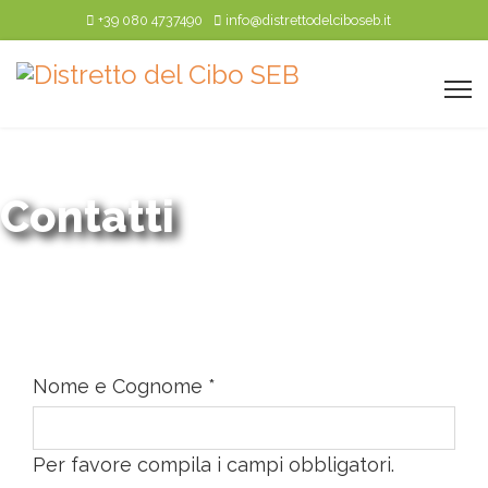
+39 080 4737490
info@distrettodelciboseb.it
Contatti
Nome e Cognome
*
Per favore compila i campi obbligatori.