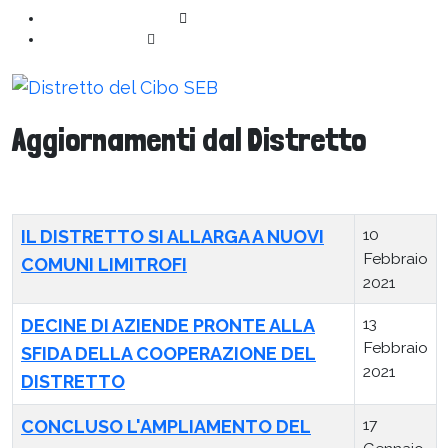
+39 080 4737490
info@distrettodelciboseb.it
Aggiornamenti dal Distretto
Articoli
Titolo
Data pubblicazione
10
IL DISTRETTO SI ALLARGA A NUOVI
Febbraio
COMUNI LIMITROFI
2021
13
DECINE DI AZIENDE PRONTE ALLA
Febbraio
SFIDA DELLA COOPERAZIONE DEL
2021
DISTRETTO
17
CONCLUSO L'AMPLIAMENTO DEL