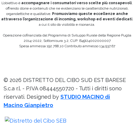
L’obiettivo è
accompagnare i consumatori verso scelte più consapevoli
,
offrendo storie e contenuti che ne evidenziano le caratteristiche nutrizionali,
organolettiche e qualitative.
Promuoviamo queste eccellenze anche
attraverso l’organizzazione di incoming, workshop ed eventi dedicati
,
a cui il sito dà visibilità e risonanza.
Operazione cofinanziata dal Programma di Sviluppo Rurale della Regione Puglia
2014-2022, Sottomisura 3.2, CUP: B49I24002000007
Spesa ammessa 192.768,10 Contributo ammesso 134.937,67
© 2026 DISTRETTO DEL CIBO SUD EST BARESE
S.c.a r.l. - P.IVA 08444550720 - Tutti i diritti sono
riservati. Designed by
STUDIO MACINO di
Macino Gianpietro