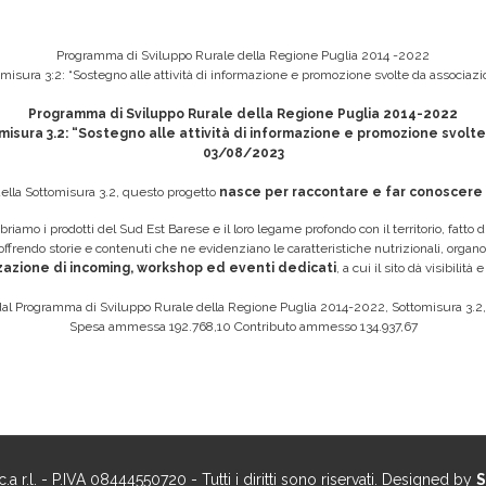
Programma di Sviluppo Rurale della Regione Puglia 2014 -2022
ttomisura 3:2: “Sostegno alle attività di informazione e promozione svolte da associa
Programma di Sviluppo Rurale della Regione Puglia 2014-2022
ttomisura 3.2: “Sostegno alle attività di informazione e promozione svolt
03/08/2023
 della Sottomisura 3.2, questo progetto
nasce per raccontare e far conoscere l
riamo i prodotti del Sud Est Barese e il loro legame profondo con il territorio, fatto d
 offrendo storie e contenuti che ne evidenziano le caratteristiche nutrizionali, organo
zzazione di incoming, workshop ed eventi dedicati
, a cui il sito dà visibilità
 dal Programma di Sviluppo Rurale della Regione Puglia 2014-2022, Sottomisura 3
Spesa ammessa 192.768,10 Contributo ammesso 134.937,67
. - P.IVA 08444550720 - Tutti i diritti sono riservati. Designed by
S