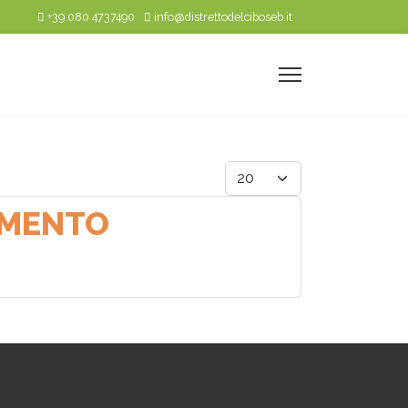
+39 080 4737490
info@distrettodelciboseb.it
Visualizza #
IMENTO