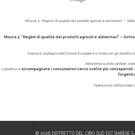
Misura 3: “Regimi di qualità dei prodotti agricoli e alimentari” – So
Misura 3: “Regimi di qualità dei prodotti agricoli e alimentari” – So
Grazie al sostegno dell’Unione Europea e in linea con gli obiettivi
Attraverso questo portale, celeb
L’obiettivo è
accompagnare i consumatori verso scelte più consapevoli
,
l’organi
Operazione cofinanziata
© 2026 DISTRETTO DEL CIBO SUD EST BARESE S.c.a r.l