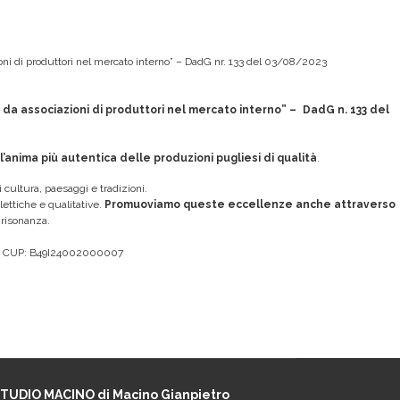
zioni di produttori nel mercato interno” – DadG nr. 133 del 03/08/2023
e da associazioni di produttori nel mercato interno” – DadG n. 133 del
’anima più autentica delle produzioni pugliesi di qualità
.
i cultura, paesaggi e tradizioni.
lettiche e qualitative.
Promuoviamo queste eccellenze anche attraverso
 e risonanza.
.2, CUP: B49I24002000007
TUDIO MACINO di Macino Gianpietro