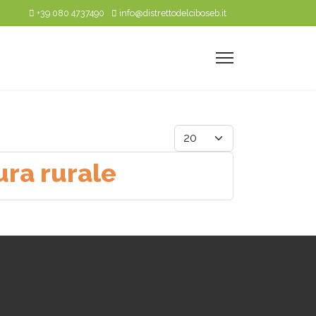
+39 080 4737490
info@distrettodelciboseb.it
Visualizza #
tura rurale